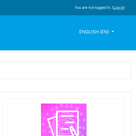
You are not logged in. (
Log in
)
ENGLISH ‎(EN)‎