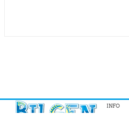
INFO
Басты бе
Жеке бет