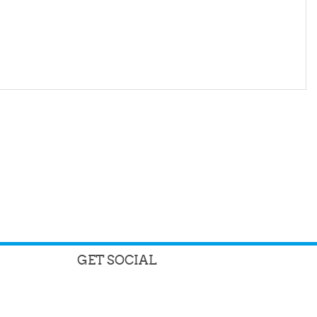
GET SOCIAL
шесі 90, 1
7