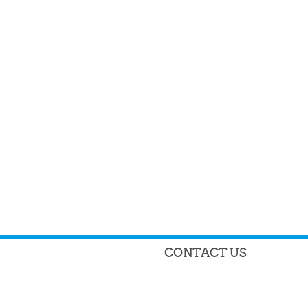
CONTACT US
Алматы қаласы, Шевченко кө
т
қабат, 13 кабинет
Phone : +7 (727) 327 83 2