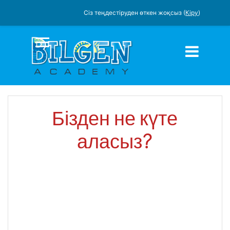
Сіз теңдестіруден өткен жоқсыз (
Кіру
)
Негізгі мазмұнға
SIDE PANEL
Бізден не күте
аласыз?