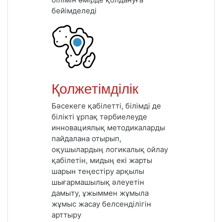
бейімделеді
Қолжетімділік
Бәсекеге қабілетті, білімді де
білікті ұрпақ тәрбиелеуде
инновациялық методикаларды
пайдалана отырып,
оқушылардың логикалық ойлау
қабілетін, мидың екі жарты
шарын теңестіру арқылы
шығармашылық әлеуетін
дамыту, ұжыммен жұмыла
жұмыс жасау белсенділігін
арттыру