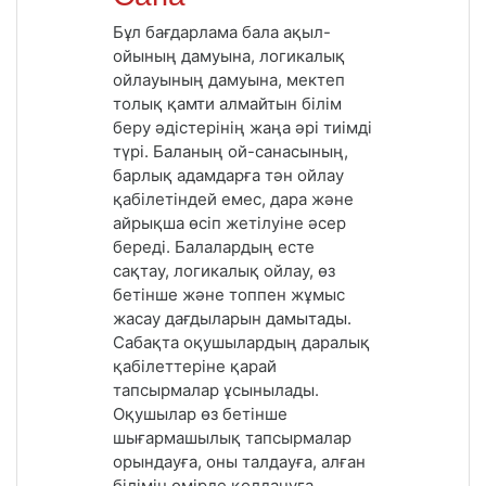
Бұл бағдарлама бала ақыл-
ойының дамуына, логикалық
ойлауының дамуына, мектеп
толық қамти алмайтын білім
беру әдістерінің жаңа әрі тиімді
түрі. Баланың ой-санасының,
барлық адамдарға тән ойлау
қабілетіндей емес, дара және
айрықша өсіп жетілуіне әсер
береді. Балалардың есте
сақтау, логикалық ойлау, өз
бетінше және топпен жұмыс
жасау дағдыларын дамытады.
Сабақта оқушылардың даралық
қабілеттеріне қарай
тапсырмалар ұсынылады.
Оқушылар өз бетінше
шығармашылық тапсырмалар
орындауға, оны талдауға, алған
білімін өмірде қолдануға