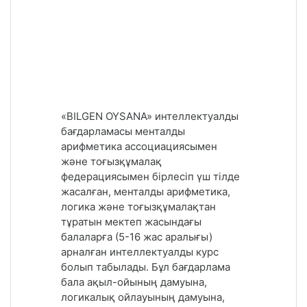
«BILGEN OYSANA» интеллектуалды
бағдарламасы менталды
арифметика ассоциациясымен
және тоғызқұмалақ
федерациясымен бірлесіп үш тілде
жасалған, менталды арифметика,
логика және тоғызқұмалақтан
тұратын мектеп жасындағы
балаларға (5-16 жас аралығы)
арналған интеллектуалды курс
болып табылады. Бұл бағдарлама
бала ақыл-ойының дамуына,
логикалық ойлауының дамуына,