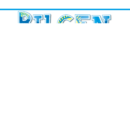
АҚПАРАТ
Басты бет
Жеке бет
Әмиян парақшасы
Бағалар
БІЗБЕН БАЙЛАНЫСЫҢЫЗ