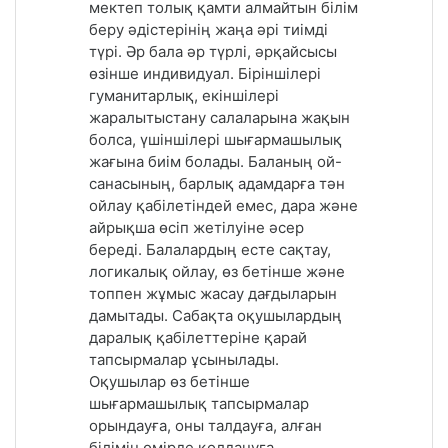
мектеп толық қамти алмайтын білім
беру әдістерінің жаңа әрі тиімді
түрі. Әр бала әр түрлі, әрқайсысы
өзінше индивидуал. Біріншілері
гуманитарлық, екіншілері
жаралытыстану салаларына жақын
болса, үшіншілері шығармашылық
жағына биім болады. Баланың ой-
санасының, барлық адамдарға тән
ойлау қабілетіндей емес, дара және
айрықша өсіп жетілуіне әсер
береді. Балалардың есте сақтау,
логикалық ойлау, өз бетінше және
топпен жұмыс жасау дағдыларын
дамытады. Сабақта оқушылардың
даралық қабілеттеріне қарай
тапсырмалар ұсынылады.
Оқушылар өз бетінше
шығармашылық тапсырмалар
орындауға, оны талдауға, алған
білімін өмірде қолдануға