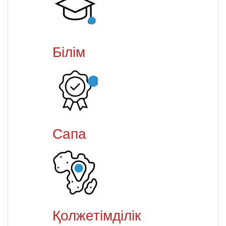
Білім
Сапа
Қолжетімділік