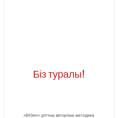
Біз туралы!
«BilGen» ұлттық авторлық методика