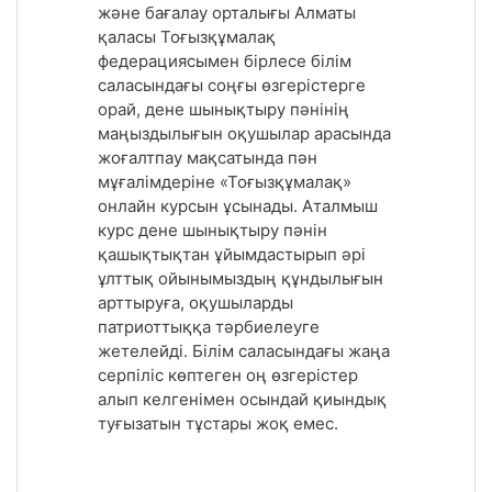
және бағалау орталығы Алматы
қаласы Тоғызқұмалақ
федерациясымен бірлесе білім
саласындағы соңғы өзгерістерге
орай, дене шынықтыру пәнінің
маңыздылығын оқушылар арасында
жоғалтпау мақсатында пән
мұғалімдеріне «Тоғызқұмалақ»
онлайн курсын ұсынады. Аталмыш
курс дене шынықтыру пәнін
қашықтықтан ұйымдастырып әрі
ұлттық ойынымыздың құндылығын
арттыруға, оқушыларды
патриоттыққа тәрбиелеуге
жетелейді. Білім саласындағы жаңа
серпіліс көптеген оң өзгерістер
алып келгенімен осындай қиындық
туғызатын тұстары жоқ емес.