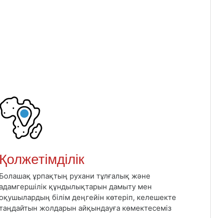
Қолжетімділік
Болашақ ұрпақтың рухани тұлғалық және
адамгершілік құндылықтарын дамыту мен
оқушылардың білім деңгейін көтеріп, келешекте
таңдайтын жолдарын айқындауға көмектесеміз