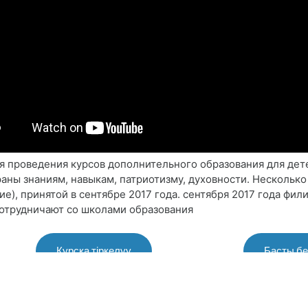
ля проведения курсов дополнительного образования для дет
аны знаниям, навыкам, патриотизму, духовности. Несколько
), принятой в сентябре 2017 года. сентября 2017 года фили
сотрудничают со школами образования
Курсқа тіркелуу
Басты бе