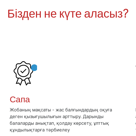
Бізден не күте аласыз?
Сапа
Жобаның мақсаты - жас балғындардың оқуға
деген қызығушылығын арттыру. Дарынды
балаларды анықтап, қолдау көрсету, ұлттық
құндылықтарға тәрбиелеу